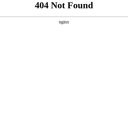
地页HTML代码，包含完整板块与矢量插画风格。 ```html
`
感受。 - **暗金奢感与光影氛围**：以深色渐变背景为基
焦。 - **通透玻璃与细腻动效**：导航栏与功能卡片采用毛玻璃
升了交互的精致度。 - **数据与口碑的信任背书**：统计栏使
平台信赖感。 - **叙事式布局与清晰动线**：从Hero区的
成“观看”或“下载”的核心目标。